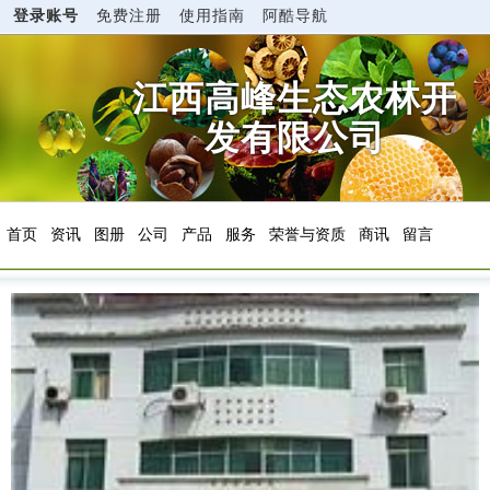
登录账号
免费注册
使用指南
阿酷导航
江西高峰生态农林开
发有限公司
首页
资讯
图册
公司
产品
服务
荣誉与资质
商讯
留言